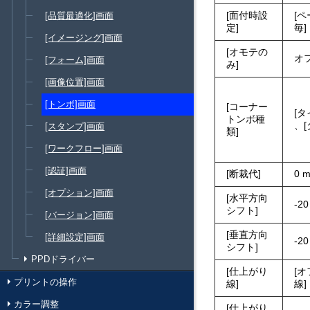
面付時設
ペ
[品質最適化]画面
定
毎
[イメージング]画面
オモテの
オ
[フォーム]画面
み
[画像位置]画面
[トンボ]画面
コーナー
タ
トンボ種
、
[スタンプ]画面
類
[ワークフロー]画面
[認証]画面
断裁代
0 
[オプション]画面
水平方向
-2
シフト
[バージョン]画面
垂直方向
[詳細設定]画面
-2
シフト
PPDドライバー
仕上がり
オ
プリントの操作
線
線
カラー調整
仕上がり