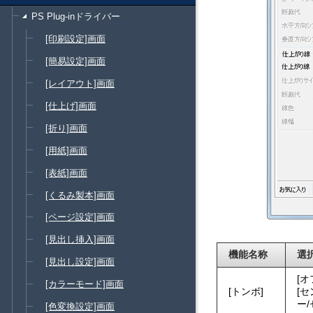
PS Plug-inドライバー
[印刷設定]画面
[簡易設定]画面
[レイアウト]画面
[仕上げ]画面
[折り]画面
[用紙]画面
[表紙]画面
[くるみ製本]画面
[ページ設定]画面
[見出し挿入]画面
機能名称
選
[見出し設定]画面
オ
[カラーモード]画面
トンボ
セ
ー
[色変換設定]画面