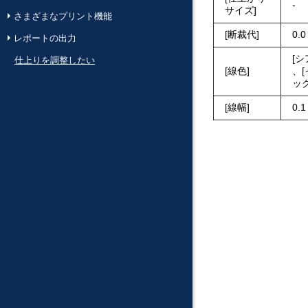
-
サイズ
さまざまなプリント機能
断裁代
0.
レポートの出力
シ
仕上りを調整したい
線色
、
ッ
線幅
0.1