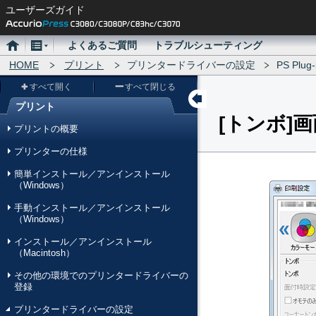
ユーザーズガイド
ホ
メ
よくあるご質問
トラブルシューティング
ー
HOME
ニ
プリント
プリンタードライバーの設定
PS Plu
ム
ュ
すべて開く
すべて閉じる
ー
プリント
トンボ
画
メ
プリントの概要
ニ
プリンターの仕様
ュ
簡単インストール／アンインストール
ー
（Windows）
手動インストール／アンインストール
（Windows）
インストール／アンインストール
（Macintosh）
その他の環境でのプリンタードライバーの
登録
プリンタードライバーの設定