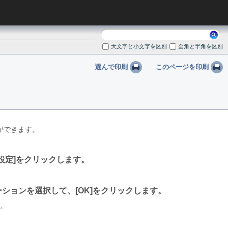
検
索:
大文字と小文字を区別
全角と半角を区別
選んで印刷
このページを印刷
ができます。
設定
をクリックします。
ーションを選択して、
OK
をクリックします。
。