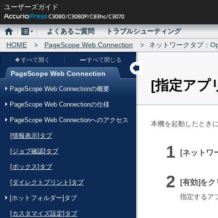
ユーザーズガイド
ホ
メ
よくあるご質問
トラブルシューティング
ー
HOME
ニ
PageScope Web Connection
ネットワークタブ：Ope
ム
ュ
すべて開く
すべて閉じる
ー
PageScope Web Connection
指定アプ
メ
PageScope Web Connectionの概要
ニ
PageScope Web Connectionの仕様
ュ
PageScope Web Connectionへのアクセス
ー
本機を起動したときに
[情報表示]タブ
[ジョブ確認]タブ
ネットワ
[ボックス]タブ
有効
をク
[ダイレクトプリント]タブ
指定するア
[ホットフォルダー]タブ
[カスタマイズ設定]タブ