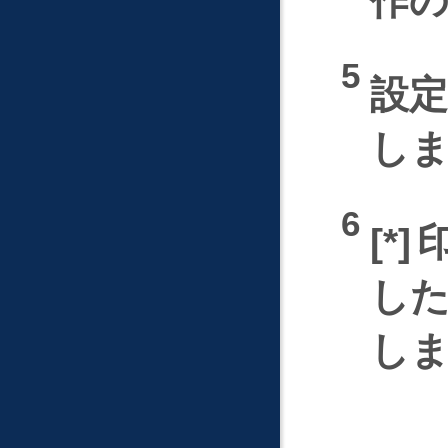
作
設
し
*
し
し