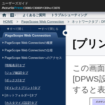
ユーザーズガイド
ホ
メ
よくあるご質問
トラブルシューティング
ー
HOME
ニ
PageScope Web Connection
ネットワークタブ：D
ム
ュ
すべて開く
すべて閉じる
ー
PageScope Web Connection
メ
プリ
PageScope Web Connectionの概要
ニ
PageScope Web Connectionの仕様
ュ
PageScope Web Connectionへのアクセス
ー
[情報表示]タブ
この画
[ジョブ確認]タブ
DPWS
[ボックス]タブ
すると
[ダイレクトプリント]タブ
[ホットフォルダー]タブ
[カスタマイズ設定]タブ