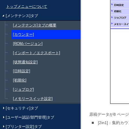
トップメニューについて
[メンテナンス]タブ
[メンテナンス]タブの概要
[カウンター]
[ROMバージョン]
[インポート／エクスポート]
[状態通知設定]
[日時設定]
[初期化]
[ジョブログ]
[メモリースイッチ設定]
[セキュリティ]タブ
原稿データが8 ペー
[ユーザー認証/部門管理]タブ
2in1
：集約カウ
[プリンター設定]タブ