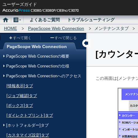
ユーザーズガイド
ホ
メ
よくあるご質問
トラブルシューティング
ー
HOME
ニ
PageScope Web Connection
メンテナンスタブ
ム
ュ
すべて開く
すべて閉じる
ー
PageScope Web Connection
カウンタ
メ
PageScope Web Connectionの概要
ニ
PageScope Web Connectionの仕様
ュ
PageScope Web Connectionへのアクセス
ー
この画面は
メンテナ
[情報表示]タブ
[ジョブ確認]タブ
[ボックス]タブ
[ダイレクトプリント]タブ
[ホットフォルダー]タブ
[カスタマイズ設定]タブ