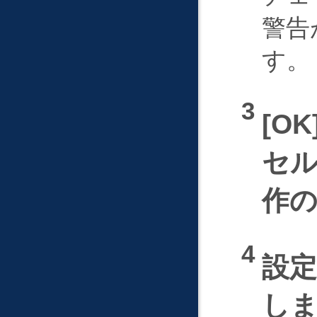
警告
す。
OK
セ
作
設
し