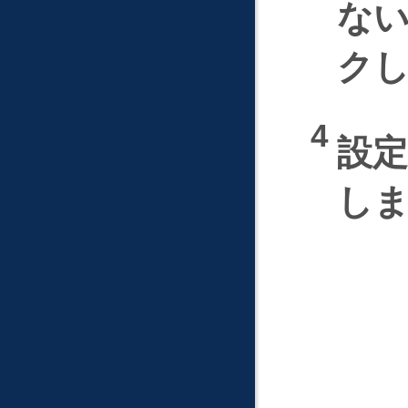
な
ク
設
し