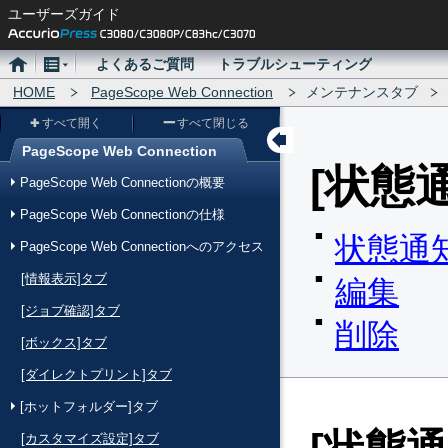
ユーザーズガイド
ホ
メ
よくあるご質問
トラブルシューティング
ー
HOME
ニ
PageScope Web Connection
メンテナンスタブ
ム
ュ
すべて開く
すべて閉じる
ー
PageScope Web Connection
メ
状態
PageScope Web Connectionの概要
ニ
PageScope Web Connectionの仕様
ュ
状態通
PageScope Web Connectionへのアクセス
ー
[情報表示]タブ
編集
[ジョブ確認]タブ
削除
[ボックス]タブ
[ダイレクトプリント]タブ
[ホットフォルダー]タブ
[カスタマイズ設定]タブ