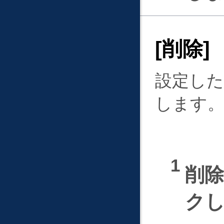
削除
設定した
します
削
ク