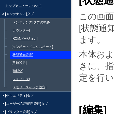
状態通
トップメニューについて
この画
[メンテナンス]タブ
[メンテナンス]タブの概要
状態通
[カウンター]
ます。
[ROMバージョン]
[インポート／エクスポート]
本体お
[状態通知設定]
[日時設定]
きに、
[初期化]
定を行
[ジョブログ]
[メモリースイッチ設定]
[セキュリティ]タブ
[ユーザー認証/部門管理]タブ
編集
[プリンター設定]タブ