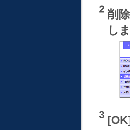
削
し
OK