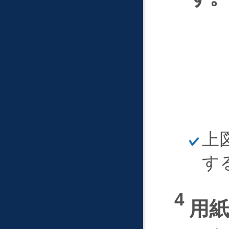
ほ
上
そ
く
す
用