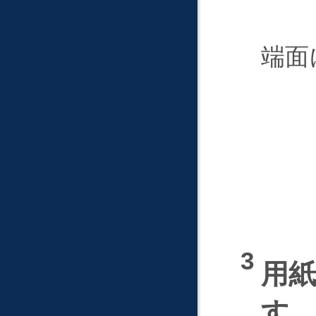
端面
用
す