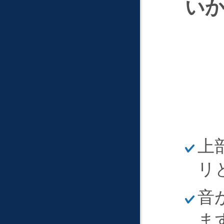
い
ほ
上
そ
く
リ
ほ
音
そ
く
ま