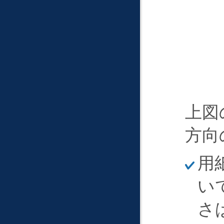
上図
方向
ほ
用
そ
く
い
さ