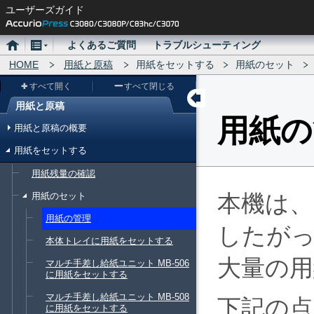
ユーザーズガイド
ホ
メ
よくあるご質問
トラブルシューティング
ー
HOME
ニ
用紙と原稿
用紙をセットする
用紙のセット
ム
ュ
すべて開く
すべて閉じる
ー
用紙と原稿
メ
用紙の
用紙と原稿の概要
ニ
用紙をセットする
ュ
用紙残量の確認
ー
本機は、
用紙のセット
用紙の管理
したが
本体トレイに用紙をセットする
大量の
マルチ手差し給紙ユニット MB-506
に用紙をセットする
マルチ手差し給紙ユニット MB-508
下記の点
に用紙をセットする