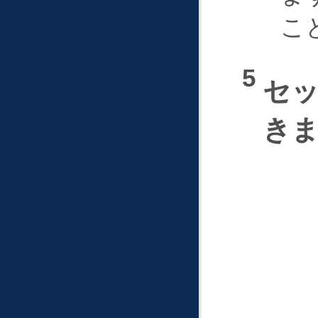
こ
セ
き