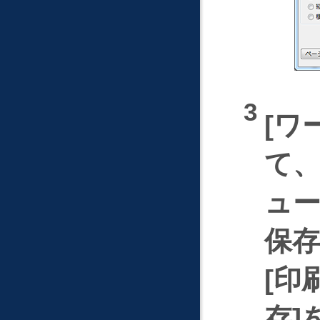
ワ
て
ュ
保存
印
存