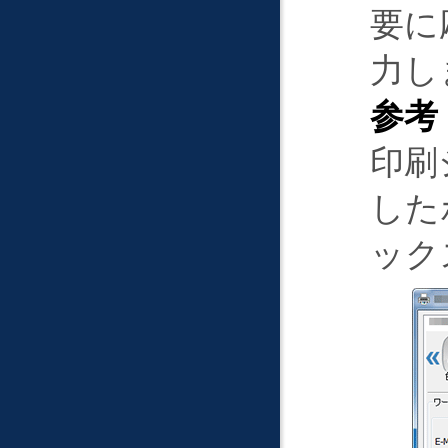
要に
力し
参考
印刷
した
ック