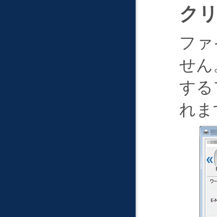
ク
ファ
せん
する
れま