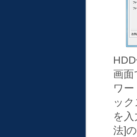
HD
画面
ワー
ック
を入
法
の