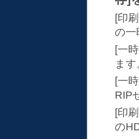
印刷
の一
一時
ます
一時
RI
印刷
のH