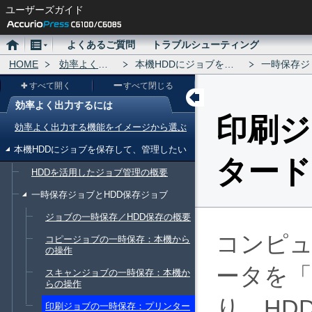
ユーザーズガイド
ホ
メ
よくあるご質問
トラブルシューティング
ー
HOME
ニ
効率よく出力するには
本機HDDにジョブを保存して、管理したい
一時保存ジョブとHDD
ム
ュ
すべて開く
すべて閉じる
ー
効率よく出力するには
メ
印刷ジ
効率よく出力する機能をイメージから選ぶ
ニ
本機HDDにジョブを保存して、管理したい
ュ
タード
HDDを活用したジョブ管理の概要
ー
一時保存ジョブとHDD保存ジョブ
ジョブの一時保存／HDD保存の概要
コンピュ
コピージョブの一時保存：本機から
の操作
ータを
スキャンジョブの一時保存：本機か
らの操作
り、HD
印刷ジョブの一時保存：プリンター