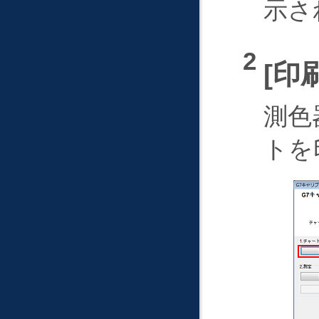
示さ
印
測色
トを