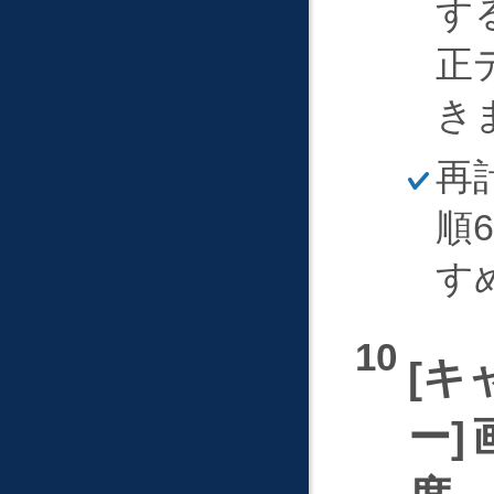
す
正
き
ほ
再
そ
く
順
す
キ
ー