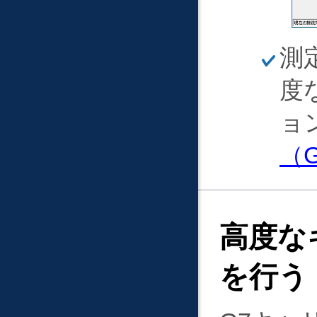
ほ
測
そ
く
度
ョ
（
高度な
を行う