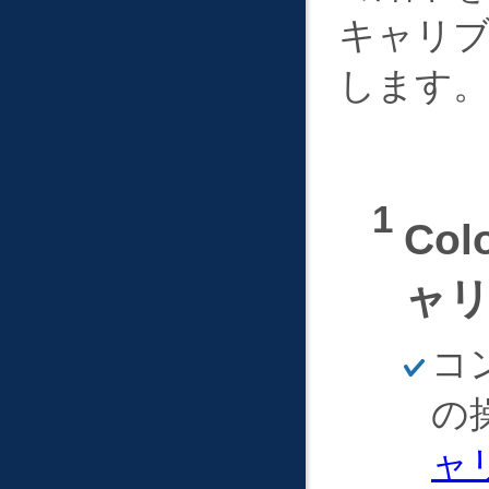
キャリ
します
Co
ャ
ほ
コ
そ
く
の
ャ