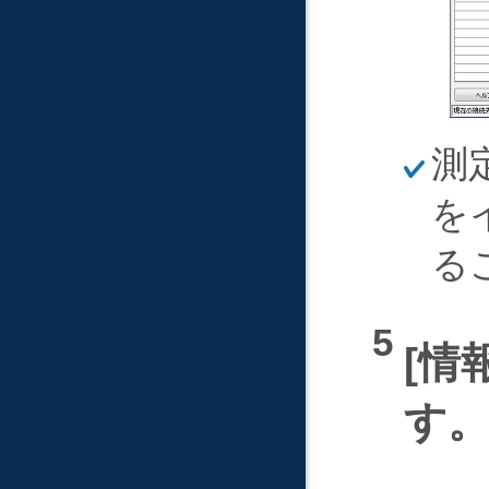
ほ
測
そ
く
を
る
情
す