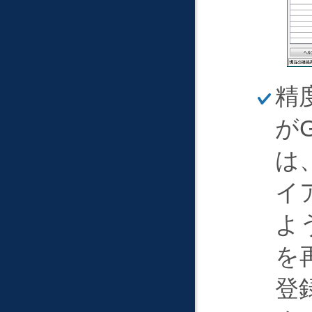
ほ
精
そ
く
が
は
イ
よ
を
登