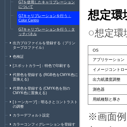
G7を使用したキャリブレーション
について
想定環
G7キャリブレーションを行う：
Color Centro
G7キャリブレーションを行う：タ
想定環
ッチパネル
出力プロファイルを登録する（プリン
タープロファイル）
OS
色検証
アプリケーション
[スポットカラー]：特色で印刷する
イメージコントロ
代替色を登録する (RGB色をCMYK色に
置換える)
出力紙濃度調整
代替色を登録する (CMYK色を別の
測色器
CMYK色に置換える)
用紙種類と厚さ
[トーンカーブ]：明るさとコントラスト
の調整
※画面
カラーデフォルト設定
カラーコンフィグレーションを登録す