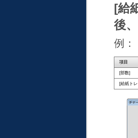
給
後、
例：
項目
部数
給紙トレ