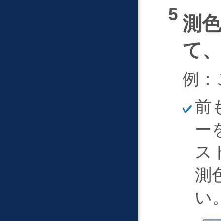
測
て
例：
ほ
前
そ
く
ー
ス
測
い