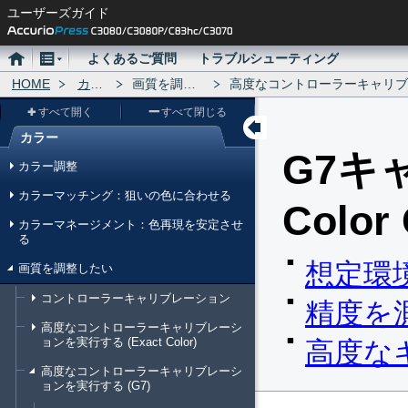
ユーザーズガイド
ホ
メ
よくあるご質問
トラブルシューティング
ー
HOME
ニ
カラー
画質を調整したい
高度なコントローラーキャリブレーションを実行す
ム
ュ
すべて開く
すべて閉じる
ー
カラー
メ
G7キ
カラー調整
ニ
カラーマッチング：狙いの色に合わせる
ュ
Color 
カラーマネージメント：色再現を安定させ
ー
る
想定環
画質を調整したい
コントローラーキャリブレーション
精度を
高度なコントローラーキャリブレーシ
ョンを実行する (Exact Color)
高度な
高度なコントローラーキャリブレーシ
ョンを実行する (G7)