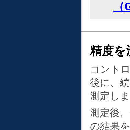
（
精度を
コント
後に、
測定しま
測定後、
の結果