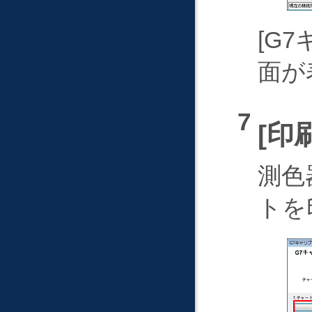
G7
面が
印
測色
トを