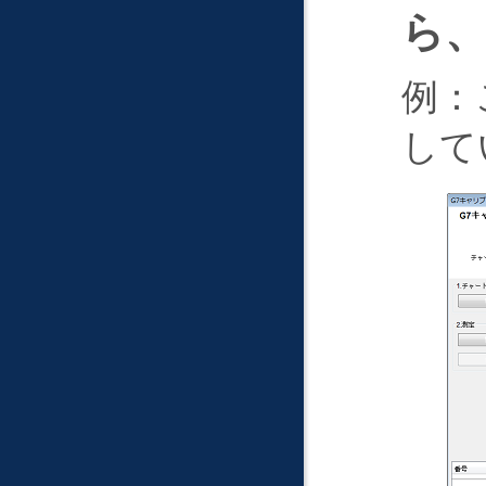
ら
例：
して