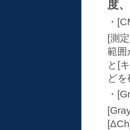
度、
・
C
測定
範囲
と
どを
・
Gr
Gray
ΔCh