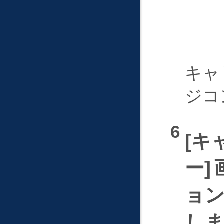
キャ
ジコ
キ
ー
ョ
し