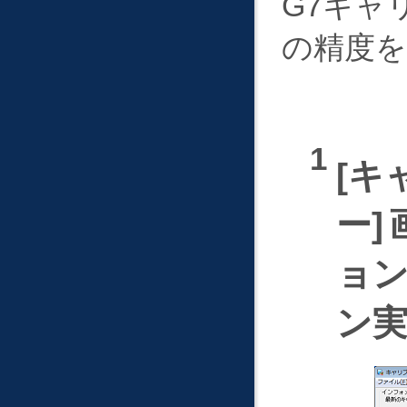
G7キャ
の精度
キ
ー
ョ
ン