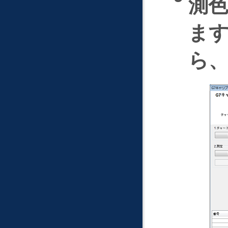
測
ま
ら