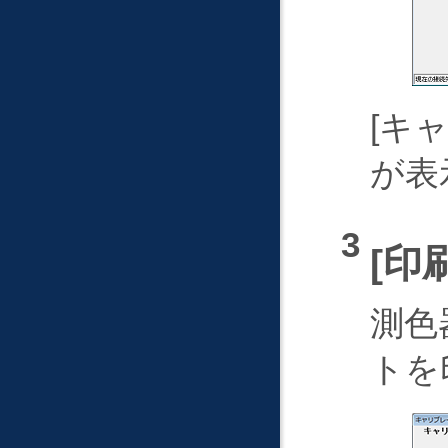
キ
が表
印
測色
トを