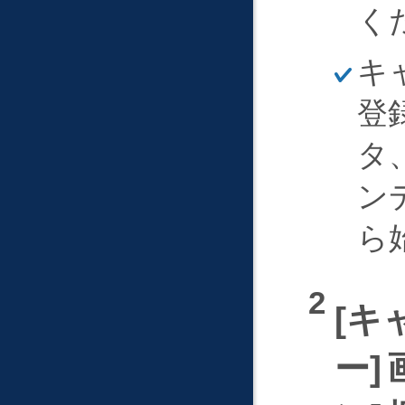
く
ほ
キ
そ
く
登
タ
ン
ら
キ
ー