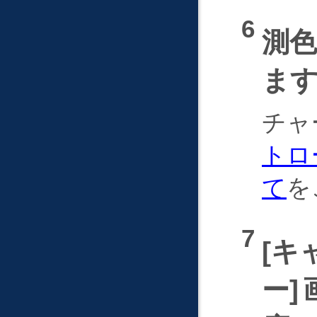
測
ま
チャ
トロ
て
を
キ
ー