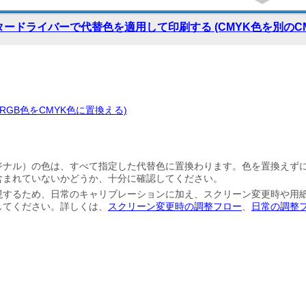
ードライバーで代替色を適用して印刷する (CMYK色を別のC
RGB色をCMYK色に置換える)
ジナル）の色は、すべて指定した代替色に置換わります。色を置換えず
含まれていないかどうか、十分に確認してください。
現するため、日常のキャリブレーションに加え、スクリーン変更時や用
してください。詳しくは、
スクリーン変更時の調整フロー
、
日常の調整