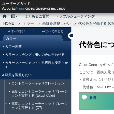
ユーザーズガイド
ホ
メ
よくあるご質問
トラブルシューティング
ー
HOME
ニ
カラー
画質を調整したい
代替色を登録する (C
ム
ュ
すべて開く
すべて閉じる
ー
カラー
代替色につ
メ
カラー調整
ニ
カラーマッチング：狙いの色に合わせる
ュ
カラーマネージメント：色再現を安定させ
ー
Color Cent
る
ここでは、置換え元（
画質を調整したい
・置換え元（オリジナル）
コントローラーキャリブレーション
・代替色：M=100/Y
高度なコントローラーキャリブレーシ
ョンを実行する (Exact Color)
参考
高度なコントローラーキャリブレーシ
ョンを実行する (G7)