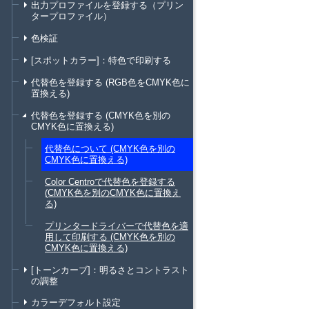
出力プロファイルを登録する（プリン
タープロファイル）
色検証
[スポットカラー]：特色で印刷する
代替色を登録する (RGB色をCMYK色に
置換える)
代替色を登録する (CMYK色を別の
CMYK色に置換える)
代替色について (CMYK色を別の
CMYK色に置換える)
Color Centroで代替色を登録する
(CMYK色を別のCMYK色に置換え
る)
プリンタードライバーで代替色を適
用して印刷する (CMYK色を別の
CMYK色に置換える)
[トーンカーブ]：明るさとコントラスト
の調整
カラーデフォルト設定