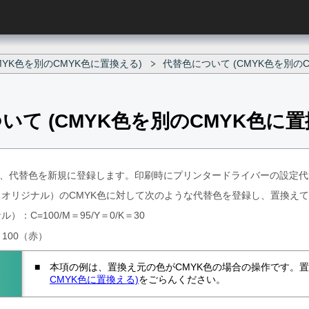
MYK色を別のCMYK色に置換える)
代替色について (CMYK色を別の
いて (CMYK色を別のCMYK色に置
roを使って、代替色を新規に登録します。印刷時にプリンタードライバーの
オリジナル）のCMYK色に対して次のような代替色を登録し、置換え
：C=100/M＝95/Y＝0/K＝30
＝100（赤）
本項の例は、置換え元の色がCMYK色の場合の操作です。置換
CMYK色に置換える)
をごらんください。