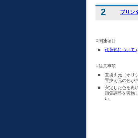
プリンタ
関連項目
代替色について (
注意事項
置換え元（オリ
置換え元の色が
安定した色を再
画質調整を実施
い。