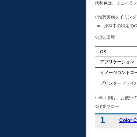
代替色は、主にイラ
推奨実施タイミング
原稿中の特定のC
想定環境
OS
アプリケーション
イメージコントロ
プリンタードライ
※画面例は、お使い
作業フロー
Colo