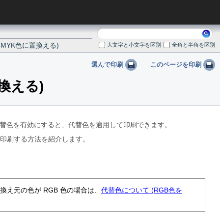
検
CMYK色に置換える)
索:
大文字と小文字を区別
全角と半角を区別
選んで印刷
このページを印刷
換える)
設定代替色を有効にすると、代替色を適用して印刷できます。
て印刷する方法を紹介します。
え元の色が RGB 色の場合は、
代替色について (RGB色を