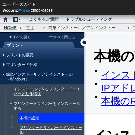
ユーザーズガイド
ホ
メ
よくあるご質問
トラブルシューティング
ー
HOME
ニ
プリント
簡単インストール／アンインストール（Windows）
ム
ュ
すべて開く
すべて閉じる
ー
プリント
メ
本機の
プリントの概要
ニ
プリンターの仕様
ュ
インス
簡単インストール／アンインストール
ー
（Windows）
IPア
インストールできるプリンタードライ
バーと動作環境
本機のR
プリンタードライバーをインストール
する
本機の設定
プリンタードライバーのインストー
ル