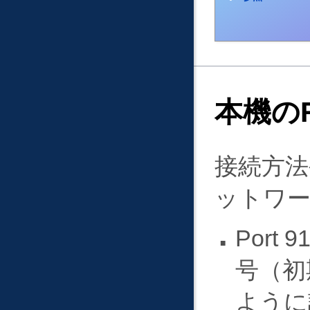
本機のR
接続方
ットワ
Port 
号（初
ように