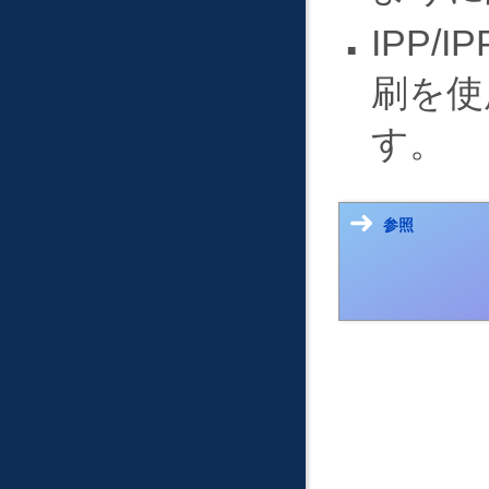
IPP/I
刷を使
す。
参照