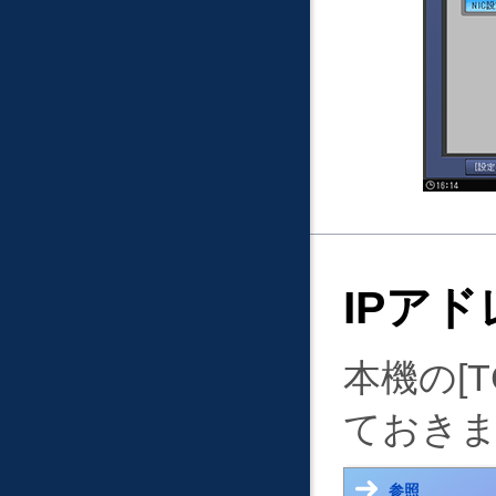
IPア
本機の
T
ておき
参照