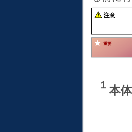
注意
重要
本