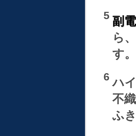
副
ら
す
ハ
不
ふ