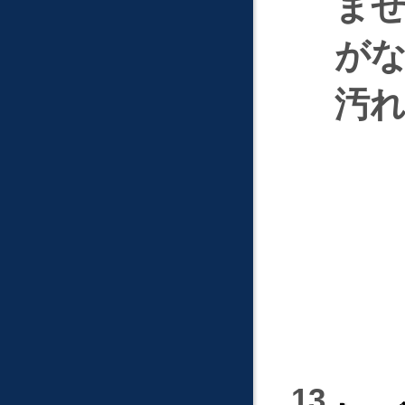
ま
が
汚