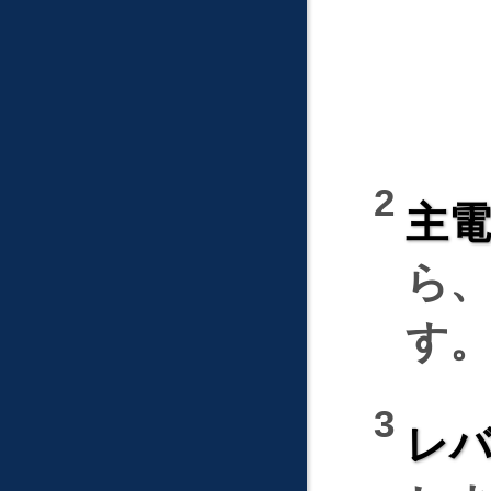
主
ら
す
レバ