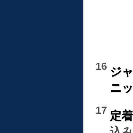
ジ
ニ
定
込