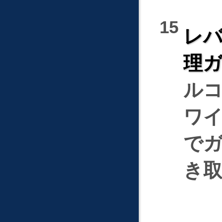
レバ
理
ル
ワ
で
き