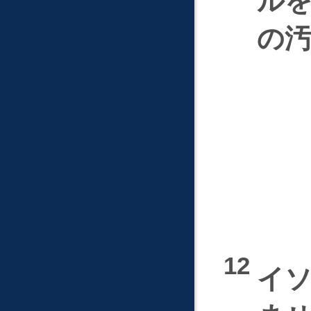
ル
の
イ