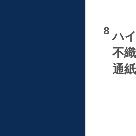
ハ
不
通