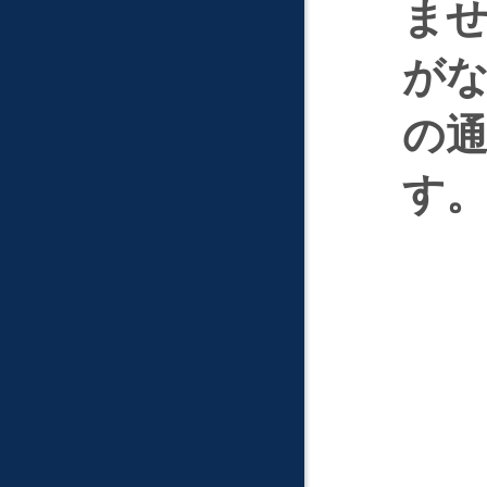
ま
が
の
す