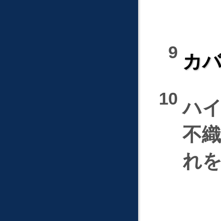
カバ
ハ
不
れ