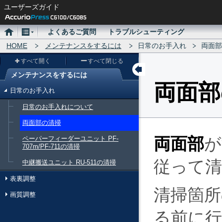
ユーザーズガイド
ホ
メ
よくあるご質問
トラブルシューティング
ー
HOME
ニ
メンテナンスをするには
日常のお手入れ
両面部
ム
ュ
すべて開く
すべて閉じる
ー
メンテナンスをするには
メ
両面部
日常のお手入れ
ニ
日常のお手入れについて
ュ
両面部の清掃
ー
両面部
が
ペーパーフィーダーユニット PF-
707m/PF-711の清掃
従って
中継搬送ユニット RU-511の清掃
表裏調整
清掃箇所
画質調整
る前に