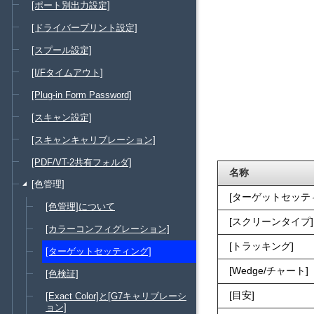
[ポート別出力設定]
[ドライバープリント設定]
[スプール設定]
[I/Fタイムアウト]
[Plug-in Form Password]
[スキャン設定]
[スキャンキャリブレーション]
[PDF/VT-2共有フォルダ]
名称
[色管理]
ターゲットセッテ
[色管理]について
スクリーンタイプ
[カラーコンフィグレーション]
トラッキング
[ターゲットセッティング]
Wedge/チャート
[色検証]
目安
[Exact Color]と[G7キャリブレーシ
ョン]