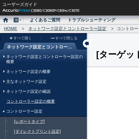
ユーザーズガイド
ホ
メ
よくあるご質問
トラブルシューティング
ー
HOME
ニ
ネットワーク設定とコントローラー設定
コントロー
ム
ュ
すべて開く
すべて閉じる
ー
ネットワーク設定とコントローラー設定
ターゲッ
メ
ネットワーク設定とコントローラー設定の
ニ
概要
ュ
ネットワーク設定の概要
ー
主なネットワーク設定
ネットワーク設定の確認
コントローラー設定の概要
コントローラー設定
[レポートタイプ]
[ダイレクトプリント設定]