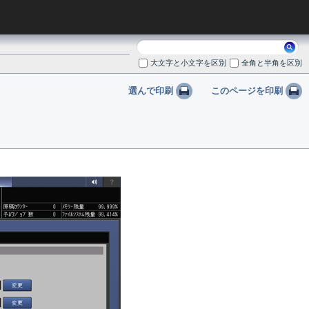
検
索:
大文字と小文字を区別
全角と半角を区別
選んで印刷
このページを印刷