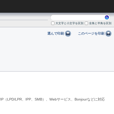
検
索:
大文字と小文字を区別
全角と半角を区別
選んで印刷
このページを印刷
IP（LPD/LPR、IPP、SMB）、Webサービス、Bonjourなどに対応