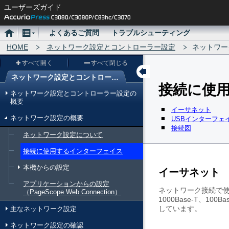
ユーザーズガイド
ホ
メ
よくあるご質問
トラブルシューティング
ー
HOME
ニ
ネットワーク設定とコントローラー設定
ネットワー
ム
ュ
すべて開く
すべて閉じる
ー
ネットワーク設定とコントローラー設定
接続に使
メ
ネットワーク設定とコントローラー設定の
ニ
概要
イーサネット
ュ
ネットワーク設定の概要
USBインターフェ
接続図
ー
ネットワーク設定について
接続に使用するインターフェイス
本機からの設定
イーサネット
アプリケーションからの設定
ネットワーク接続で
（PageScope Web Connection）
1000Base-T、10
しています。
主なネットワーク設定
ネットワーク設定の確認