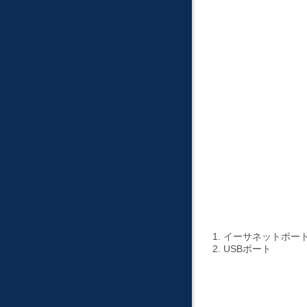
1. イーサネットポート（10
2. USBポート