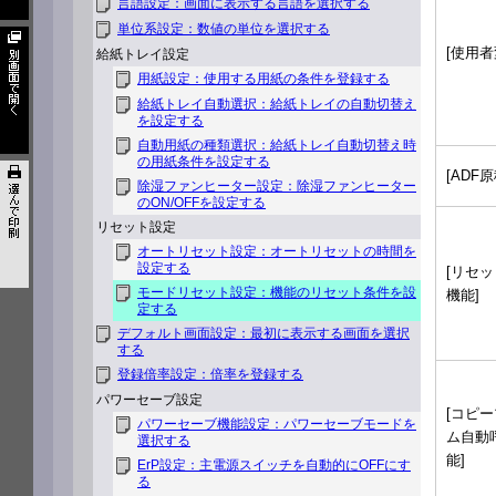
言語設定：画面に表示する言語を選択する
単位系設定：数値の単位を選択する
[使用者
給紙トレイ設定
用紙設定：使用する用紙の条件を登録する
給紙トレイ自動選択：給紙トレイの自動切替え
を設定する
自動用紙の種類選択：給紙トレイ自動切替え時
の用紙条件を設定する
[ADF
除湿ファンヒーター設定：除湿ファンヒーター
のON/OFFを設定する
リセット設定
オートリセット設定：オートリセットの時間を
設定する
[リセ
モードリセット設定：機能のリセット条件を設
機能]
定する
デフォルト画面設定：最初に表示する画面を選択
する
登録倍率設定：倍率を登録する
パワーセーブ設定
[コピ
パワーセーブ機能設定：パワーセーブモードを
ム自動
選択する
能]
ErP設定：主電源スイッチを自動的にOFFにす
る