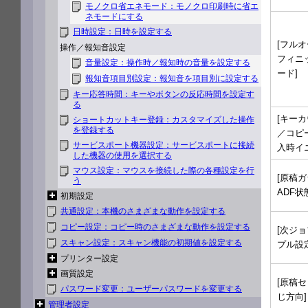
モノクロ省エネモード：モノクロ印刷時に省エ
ネモードにする
日時設定：日時を設定する
[フル
操作／報知音設定
フィニ
音量設定：操作時／報知時の音量を設定する
ード]
報知音項目別設定：報知音を項目別に設定する
キー応答時間：キーやボタンの反応時間を設定す
る
[キー
ショートカットキー登録：カスタマイズした操作
を登録する
／コピ
サービスポート機器設定：サービスポートに接続
入時イ
した機器の使用を選択する
マウス設定：マウスを接続した際の各種設定を行
[原稿
う
ADF状
初期設定
共通設定：本機のさまざまな動作を設定する
コピー設定：コピー時のさまざまな動作を設定する
[次ジ
スキャン設定：スキャン機能の初期値を設定する
プル設
プリンター設定
画質設定
[原稿
パスワード変更：ユーザーパスワードを変更する
じ方向]
管理者設定