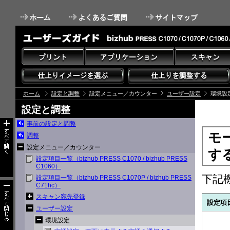
ホーム
設定と調整
設定メニュー／カウンター
ユーザー設定
環境設
設定と調整
事前の設定と調整
モ
調整
設定メニュー／カウンター
す
設定項目一覧（bizhub PRESS C1070 / bizhub PRESS
C1060）
下記
設定項目一覧（bizhub PRESS C1070P / bizhub PRESS
C71hc）
スキャン宛先登録
設定項
ユーザー設定
環境設定