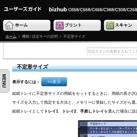
ホーム
機能 / 設定キーの説明
不定形サイズ
不定形サイズ
MENU
>>表示
表示するには：
給紙トレイに不定形サイズの用紙をセットするときに、用紙の長さ(X)
サイズを入力して指定する方法と、メモリーに登録したサイズから選
給紙トレイとして
トレイ1
、
トレイ2
、
手差しトレイ
を選んだ場合に設